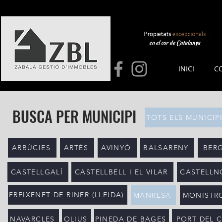
INICI
C
BUSCA PER MUNICIPI
TOTS ELS MUNICIP
ARBÚCIES
ARTÉS
AVINYÓ
BALSARENY
BER
CASTELLGALÍ
CASTELLBELL I EL VILAR
CASTELLN
FREIXENET DE RINER (LLEIDA)
MANRESA
MONISTRO
NAVARCLES
OLIUS
PINEDA DE BAGES
PORT DEL 