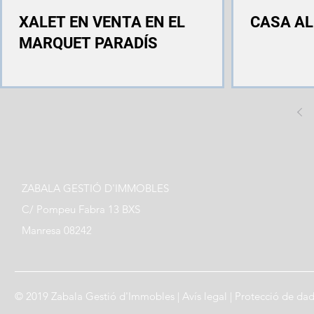
XALET EN VENTA EN EL
CASA AL
MARQUET PARADÍS
ZABALA GESTIÓ D'IMMOBLES
C/ Pompeu Fabra 13 BXS
Manresa 08242
© 2019 Zabala Gestió d'Immobles |
Avís legal
|
Protecció de da