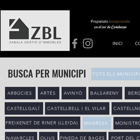
INICI
C
BUSCA PER MUNICIPI
TOTS ELS MUNICIP
ARBÚCIES
ARTÉS
AVINYÓ
BALSARENY
BER
CASTELLGALÍ
CASTELLBELL I EL VILAR
CASTELLN
FREIXENET DE RINER (LLEIDA)
MANRESA
MONISTRO
NAVARCLES
OLIUS
PINEDA DE BAGES
PORT DEL 