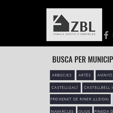
BUSCA PER MUNICIP
ARBÚCIES
ARTÉS
AVINYÓ
CASTELLGALÍ
CASTELLBELL I
FREIXENET DE RINER (LLEIDA)
NAVARCLES
OLIUS
PINEDA 