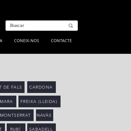
A
CONEIX-NOS
CONTACTE
 DE FALS
CARDONA
OMARA
FREIXA (LLEIDA)
 MONTSERRAT
NAVÀS
T
RUBÍ
SABADELL