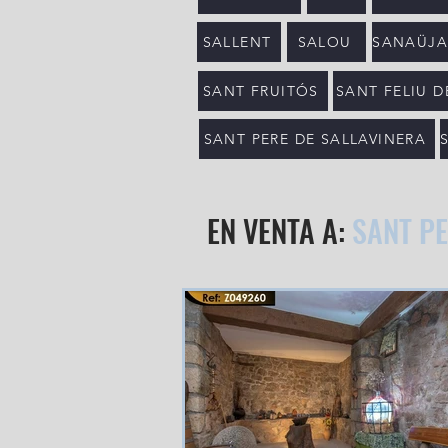
SALLENT
SALOU
SANAÜJA 
SANT FRUITÓS
SANT FELIU 
SANT PERE DE SALLAVINERA
EN VENTA A:
SANT PE