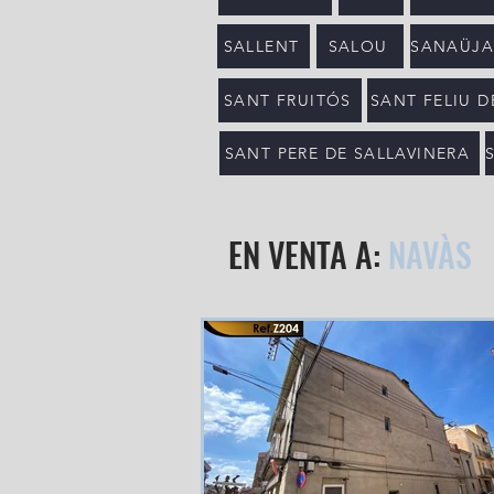
SALLENT
SALOU
SANAÜJA 
SANT FRUITÓS
SANT FELIU 
SANT PERE DE SALLAVINERA
EN VENTA A:
NAVÀS