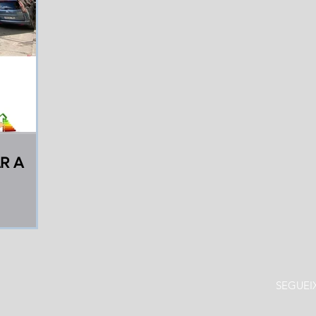
AR A
SEGUEI