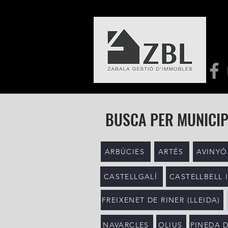
BUSCA PER MUNICIP
ARBÚCIES
ARTÉS
AVINYÓ
CASTELLGALÍ
CASTELLBELL I
FREIXENET DE RINER (LLEIDA)
NAVARCLES
OLIUS
PINEDA 