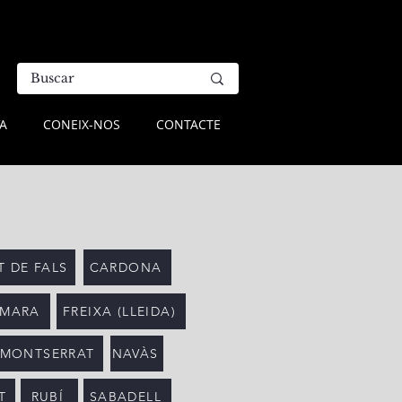
A
CONEIX-NOS
CONTACTE
 DE FALS
CARDONA
OMARA
FREIXA (LLEIDA)
 MONTSERRAT
NAVÀS
T
RUBÍ
SABADELL