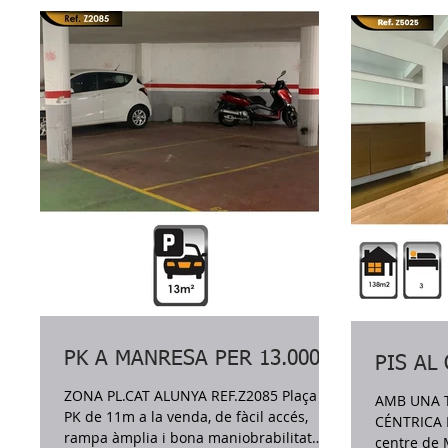
amb zona 
la façana exterior. - 3 habitacions - 2
gran i esp
banys - Cuina independent equipada i
lavabos. Ll
connectada amb una lluminosa galeria.
Subministr
Compta a més amb un traster de 12 m2 i
començar l
una terrassa a la coberta de l'edifici de
de notaria 
propietat exclusiva de l'immoble. Les
finestres estan reformades
PK A MANRESA PER 13.000€
PIS AL
ZONA PL.CAT ALUNYA REF.Z2085 Plaça de
AMB UNA TE
PK de 11m a la venda, de fàcil accés,
CÉNTRICA REF. Z5025 Pis en venda al
rampa àmplia i bona maniobrabilitat
centre de 