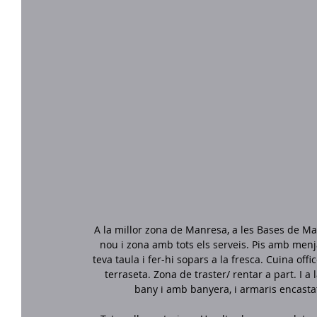
A la millor zona de Manresa, a les Bases de Man
nou i zona amb tots els serveis. Pis amb menj
teva taula i fer-hi sopars a la fresca. Cuina off
terraseta. Zona de traster/ rentar a part. I 
bany i amb banyera, i armaris encastats