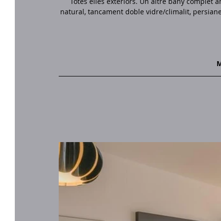
Totes elles exteriors. Un altre bany complet a
natural, tancament doble vidre/climalit, persian
M