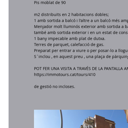
Pis moblat de 90 
m2 distribuïts en 2 habitacions dobles;
1 amb sortida a balcó i l'altre a un balcó més amp
Menjador molt lluminós exterior amb sortida a ba
també amb sortida exterior i en un estat de conse
1 bany impecable amb plat de dutxa.
Terres de parquet, calefacció de gas.
Preparat per entrar a viure o per posar-lo a llogu
S´inclou , en aquest preu , una plaça de pàrquing
POT FER UNA VISITA A TRAVÉS DE LA PANTALLA A
https://immotours.cat/tours/410
													      Mobles, i
de gestió no incloses. 