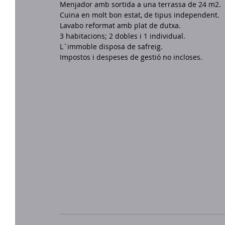
Menjador amb sortida a una terrassa de 24 m2. 
Cuina en molt bon estat, de tipus independent. 
Lavabo reformat amb plat de dutxa. 
3 habitacions; 2 dobles i 1 individual. 
L´immoble disposa de safreig. 
Impostos i despeses de gestió no incloses. 