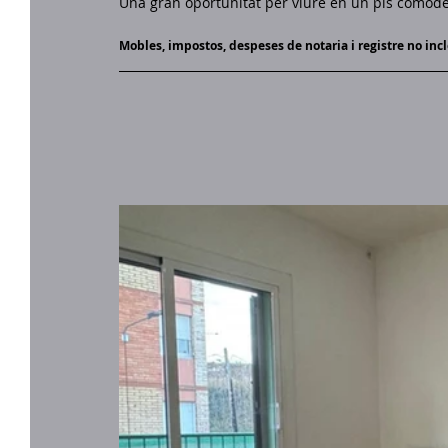
Una gran oportunitat per viure en un pis còmode
Mobles, impostos, despeses de notaria i registre no incl