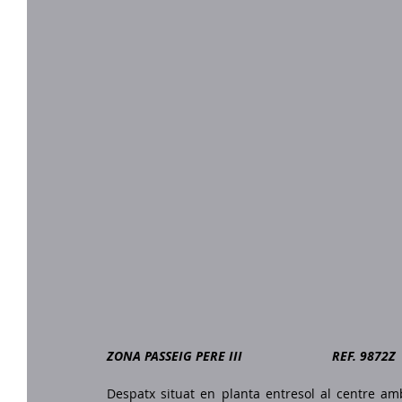
ZONA PASSEIG PERE III                         REF. 9872Z
Despatx situat en planta entresol al centre amb