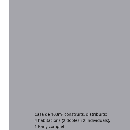
Casa de 103m² construïts, distribuïts;
4 habitacions (2 dobles i 2 individuals), 
1 Bany complet