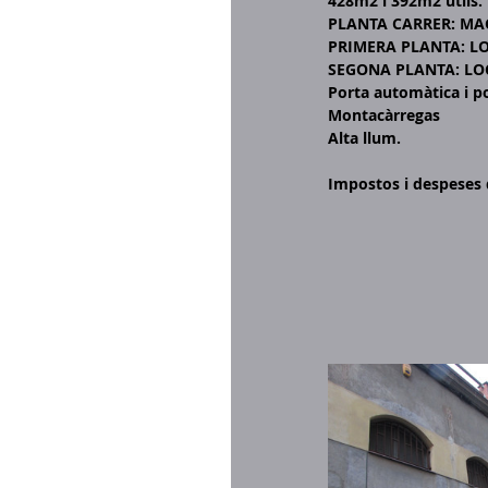
428m2 i 392m2 útils.
PLANTA CARRER: MA
PRIMERA PLANTA: LO
SEGONA PLANTA: LOC
Porta automàtica i p
Montacàrregas
Alta llum.
Impostos i despeses 