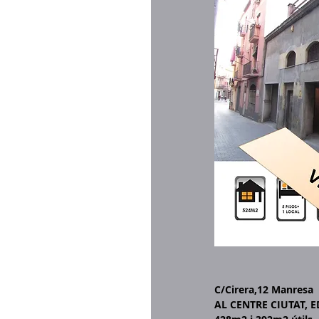
C/Cirera,12 Manresa
AL CENTRE CIUTAT, ED