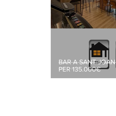
BAR A SANT JOAN
PER 135.000€
ZABALA GESTIÓ D'IMMOBLES
C/ Pompeu Fabra 13 BXS