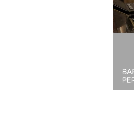
BA
PE
ZABALA GESTIÓ D'IMMOBLES
C/ Pompeu Fabra 13 BXS