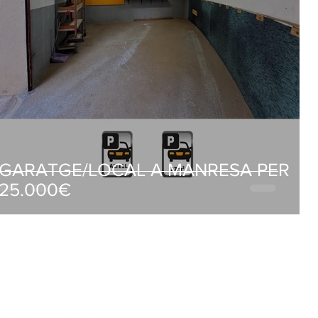
GARATGE/LOCAL A MANRESA PER
25.000€
X-NOS A LES XARXES SOCIALS