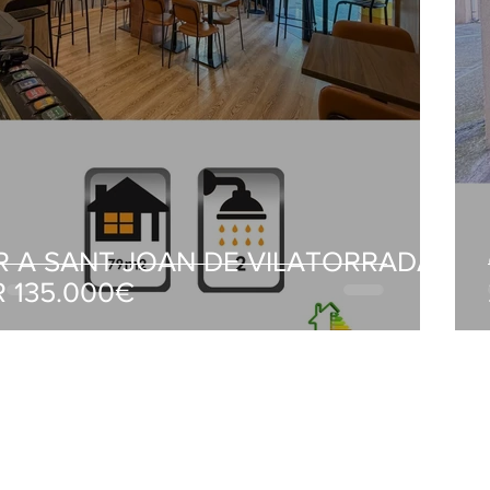
R A SANT JOAN DE VILATORRADA
R 135.000€
SEGUEI