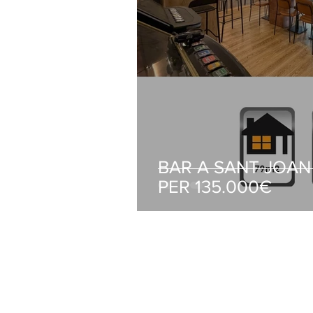
BAR A SANT JOAN
PER 135.000€
ZABALA GESTIÓ D'IMMOBLES
C/ Pompeu Fabra 13 BXS