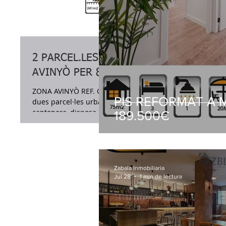
2 PARCEL.LES URBANES A
AVINYÒ PER 80.000€
ZONA AVINYÒ REF. OI202134Z Es venen
PIS REFORMAT A 
dues parcel·les urbanes. La primera,
cantonera, disposa...
189.500€
Zabala Inmobiliaria
Jul 28
1 min de lectura